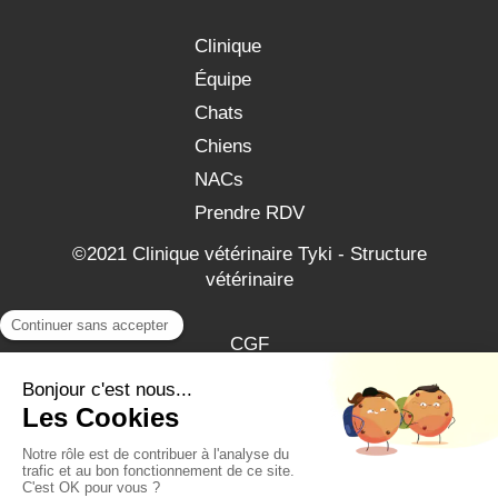
Clinique
Équipe
Chats
Chiens
NACs
Prendre RDV
©2021 Clinique vétérinaire Tyki - Structure
vétérinaire
CGF
Plan du site
Mentions légales
Création et référencement du site par Simplébo